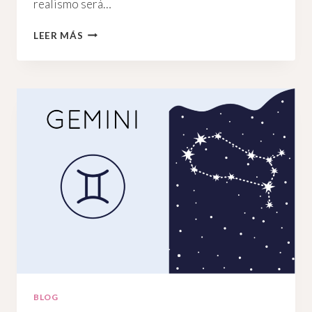
realismo será…
TAURO
LEER MÁS
Y
SU
INQUIETANTE
PODER
FEMENINO
BLOG