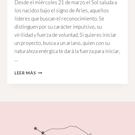
Desde el miércoles 21 de marzo el Sol saluda a
los nacidos bajo el signo de Aries, aquellos
líderes que buscan el reconocimiento. Se
distinguen por su carácter impulsivo, su
virilidad y fuerza de voluntad. Si quieres iniciar
un proyecto, busca a un ariano, quien con su
naturaleza enérgica te dará la fuerza para iniciar,
…
SOL
LEER MÁS
EN
ARIES:
¡FELIZ
CUMPLEAÑOS
A
LOS
ARIANOS!