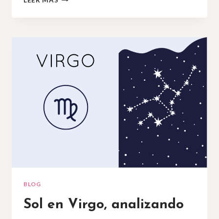
LEER MÁS
EN
ARIES:
¡FELIZ
CUMPLEAÑOS
A
LOS
ARIANOS!
BLOG
Sol en Virgo, analizando