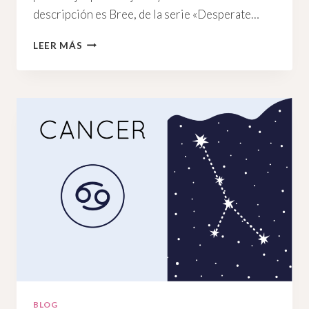
descripción es Bree, de la serie «Desperate…
LA
LEER MÁS
LUNA,
EL
SOL,
Y
ALGUNOS
ASPECTOS
NO
TAN
POSITIVOS
DE
UN
CAPRICORNIO
BLOG