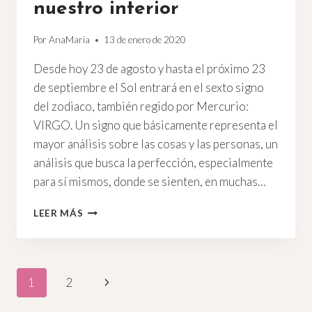
nuestro interior
Por
AnaMaria
13 de enero de 2020
Desde hoy 23 de agosto y hasta el próximo 23
de septiembre el Sol entrará en el sexto signo
del zodiaco, también regido por Mercurio:
VIRGO. Un signo que básicamente representa el
mayor análisis sobre las cosas y las personas, un
análisis que busca la perfección, especialmente
para sí mismos, donde se sienten, en muchas…
SOL
LEER MÁS
EN
VIRGO,
ANALIZANDO
NUESTRO
Navegación
1
2
INTERIOR
de