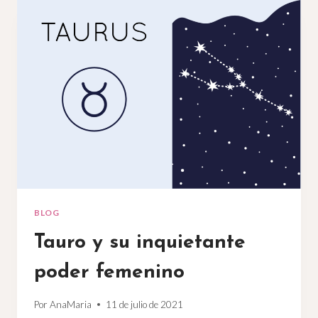
PARA
EL
SIGNO
DEL
HOGAR
BLOG
Tauro y su inquietante
poder femenino
Por
AnaMaria
11 de julio de 2021