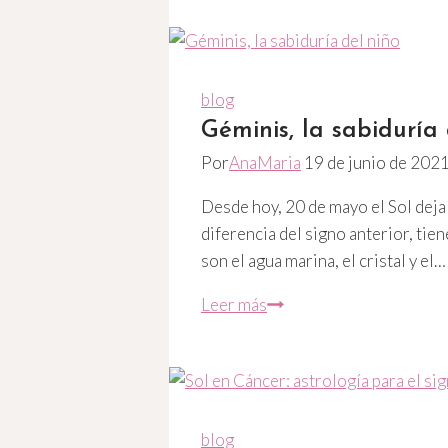
su
inquietante
poder
femenino
blog
Géminis, la sabiduría 
Por
AnaMaria
19 de junio de 202
Desde hoy, 20 de mayo el Sol deja 
diferencia del signo anterior, tie
son el agua marina, el cristal y el…
Géminis,
Leer más
la
sabiduría
del
niño
blog