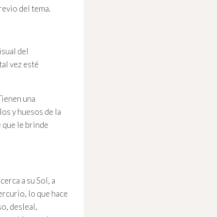
revio del tema.
isual del
tal vez esté
 Tienen una
los y huesos de la
e que le brinde
erca a su Sol, a
ercurio, lo que hace
o, desleal,