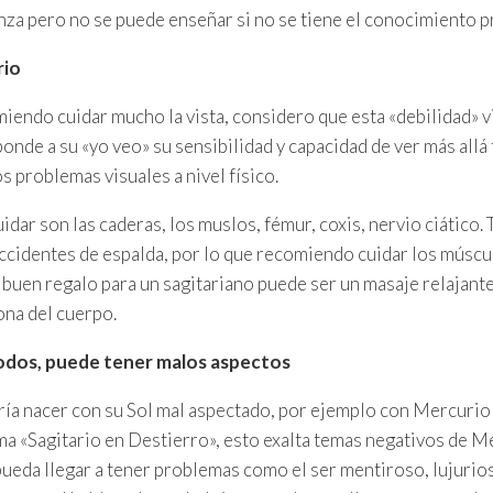
nza pero no se puede enseñar si no se tiene el conocimiento p
rio
endo cuidar mucho la vista, considero que esta «debilidad» v
onde a su «yo veo» su sensibilidad y capacidad de ver más allá 
s problemas visuales a nivel físico.
idar son las caderas, los muslos, fémur, coxis, nervio ciático.
accidentes de espalda, por lo que recomiendo cuidar los múscu
un buen regalo para un sagitariano puede ser un masaje relajant
ona del cuerpo.
odos, puede tener malos aspectos
ía nacer con su Sol mal aspectado, por ejemplo con Mercurio c
lama «Sagitario en Destierro», esto exalta temas negativos de M
pueda llegar a tener problemas como el ser mentiroso, lujurios