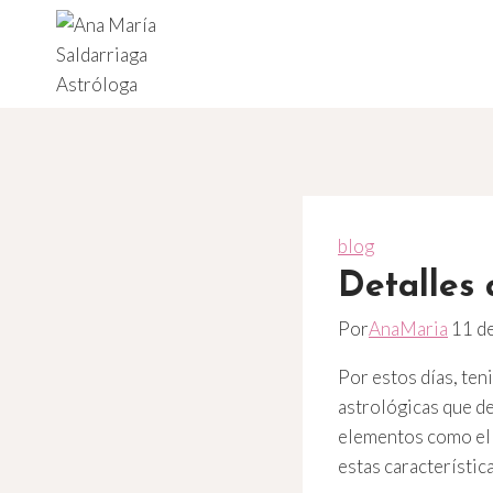
Saltar
al
contenido
blog
Detalles 
Por
AnaMaria
11 de
Por estos días, ten
astrológicas que de
elementos como el a
estas característic