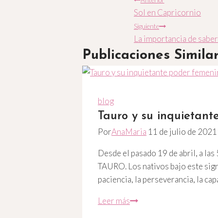
Navegación
Anterior
entrada:
Sol en Capricornio
de
Siguiente
La importancia de saber
entradas
Publicaciones Simila
blog
Tauro y su inquietant
Por
AnaMaria
11 de julio de 2021
Desde el pasado 19 de abril, a las
TAURO. Los nativos bajo este signo
paciencia, la perseverancia, la ca
Tauro
Leer más
y