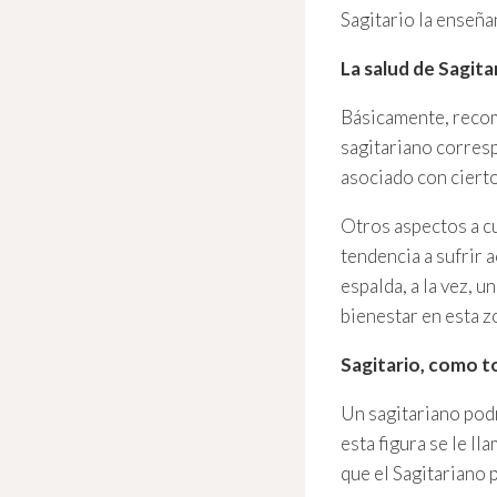
Sagitario la enseña
La salud de Sagita
Básicamente, recomi
sagitariano corresp
asociado con cierto
Otros aspectos a cu
tendencia a sufrir 
espalda, a la vez, 
bienestar en esta z
Sagitario, como t
Un sagitariano podr
esta figura se le l
que el Sagitariano 