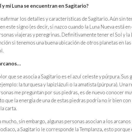
l y mi Luna se encuentran en Sagitario?
afirmar los detalles y características de Sagitario. Aún sin te
en este signo (es decir, si nazco cuando la Luna Nueva está en 
rsonas viajeras y peregrinas. Definitivamente tener el Sol y la
ción si tenemos una buena ubicación de otros planetas en las 
l.
 arcanos…
or que se asocia a Sagitario es el azul celeste y púrpura. Sus 
ejemplo: la turquesa y lapizlázuli o la amatista (púrpura). Un
rsonas me preguntan por sus piedras, es de nuevo conocer mu
to que la energía de una de estas piedras podría no ir bien con
la carta.
o mucho, sin embargo, algunas personas asocian a los arcanos
zodiaco, a Sagitario le corresponde la Templanza, esto porque 