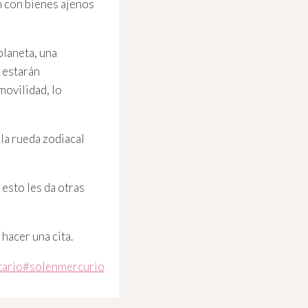
n con bienes ajenos
planeta, una
 estarán
movilidad, lo
 la rueda zodiacal
esto les da otras
 hacer una cita.
tario
#
solenmercurio