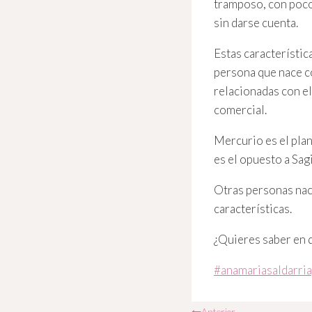
tramposo, con poco 
sin darse cuenta.
Estas característic
persona que nace c
relacionadas con el
comercial.
Mercurio es el plan
es el opuesto a Sag
Otras personas nace
características.
¿Quieres saber en qu
Etiquetas
#
anamariasaldarri
de
la