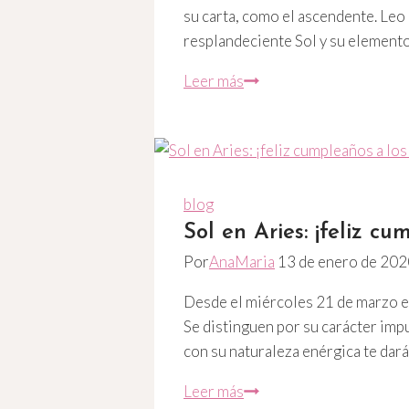
su carta, como el ascendente. Leo e
resplandeciente Sol y su elemento
El
Leer más
Sol
rige
a
Leo
–
blog
El
Sol en Aries: ¡feliz c
Sol
Por
AnaMaria
13 de enero de 202
está
Desde el miércoles 21 de marzo el 
en
Se distinguen por su carácter impul
Leo
con su naturaleza enérgica te dará 
Sol
Leer más