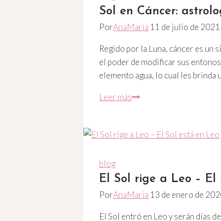
Sol en Cáncer: astrol
Por
AnaMaria
11 de julio de 2021
Regido por la Luna, cáncer es un si
el poder de modificar sus entonos;
elemento agua, lo cual les brinda 
Sol
Leer más
en
Cáncer:
astrología
para
el
blog
signo
El Sol rige a Leo – El
del
Por
AnaMaria
13 de enero de 202
hogar
El Sol entró en Leo y serán días d