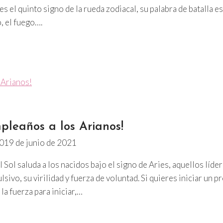
s el quinto signo de la rueda zodiacal, su palabra de batalla e
, el fuego….
umpleaños a los Arianos!
0
19 de junio de 2021
Sol saluda a los nacidos bajo el signo de Aries, aquellos líd
sivo, su virilidad y fuerza de voluntad. Si quieres iniciar un p
la fuerza para iniciar,…