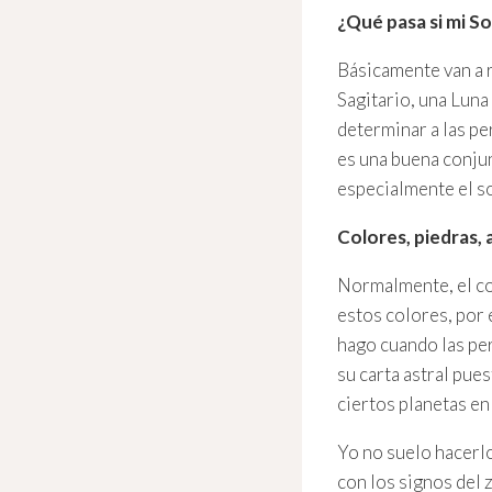
¿Qué pasa si mi So
Básicamente van a re
Sagitario, una Luna 
determinar a las pe
es una buena conjun
especialmente el so
Colores, piedras,
Normalmente, el col
estos colores, por 
hago cuando las pe
su carta astral pues
ciertos planetas en 
Yo no suelo hacerl
con los signos del 