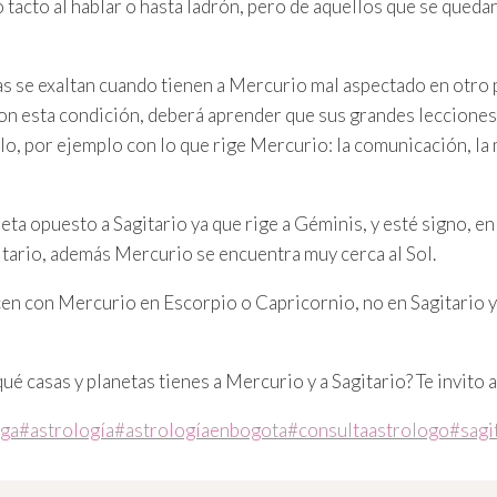
tacto al hablar o hasta ladrón, pero de aquellos que se queda
as se exaltan cuando tienen a Mercurio mal aspectado en otro 
on esta condición, deberá aprender que sus grandes lecciones
lo, por ejemplo con lo que rige Mercurio: la comunicación, la 
eta opuesto a Sagitario ya que rige a Géminis, y esté signo, en
itario, además Mercurio se encuentra muy cerca al Sol.
n con Mercurio en Escorpio o Capricornio, no en Sagitario y 
é casas y planetas tienes a Mercurio y a Sagitario? Te invito a
aga
#
astrología
#
astrologíaenbogota
#
consultaastrologo
#
sagi