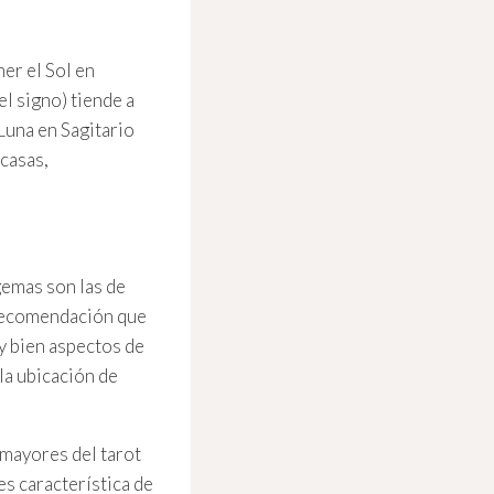
ner el Sol en
el signo) tiende a
 Luna en Sagitario
casas,
gemas son las de
a recomendación que
y bien aspectos de
 la ubicación de
 mayores del tarot
es característica de