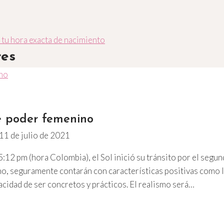
 tu hora exacta de nacimiento
res
e poder femenino
11 de julio de 2021
 5:12 pm (hora Colombia), el Sol inició su tránsito por el segun
, seguramente contarán con características positivas como la 
pacidad de ser concretos y prácticos. El realismo será…