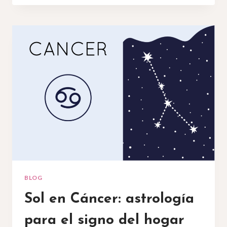
EL
SOL,
Y
ALGUNOS
ASPECTOS
NO
TAN
POSITIVOS
DE
UN
CAPRICORNIO
BLOG
Sol en Cáncer: astrología
para el signo del hogar