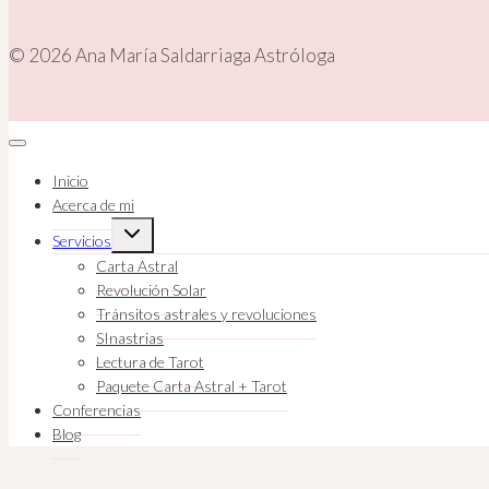
© 2026 Ana María Saldarriaga Astróloga
Inicio
Acerca de mi
Ampliar
Servicios
el
menú
Carta Astral
hijo
Revolución Solar
Tránsitos astrales y revoluciones
SInastrias
Lectura de Tarot
Paquete Carta Astral + Tarot
Conferencias
Blog