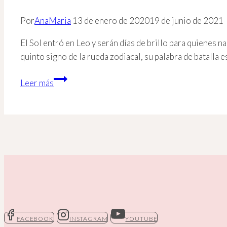
Por
AnaMaria
13 de enero de 2020
19 de junio de 2021
El Sol entró en Leo y serán días de brillo para quienes 
quinto signo de la rueda zodiacal, su palabra de batalla 
El
Leer más
Sol
rige
a
Leo
–
El
Sol
está
en
Leo
FACEBOOK
INSTAGRAM
YOUTUBE