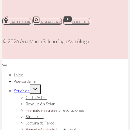
El
Sol
está
FACEBOOK
INSTAGRAM
YOUTUBE
en
Leo
© 2026 Ana María Saldarriaga Astróloga
Inicio
Acerca de mi
Ampliar
Servicios
el
menú
Carta Astral
hijo
Revolución Solar
Tránsitos astrales y revoluciones
SInastrias
Lectura de Tarot
Paquete Carta Astral + Tarot