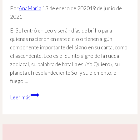
Por
AnaMaria
13 de enero de 2020
19 de junio de
2021
El Sol entró en Leo y serán días de brillo para
quienes nacieron en este ciclo o tienen algún
componente importante del signo en su carta, como
el ascendente. Leo es el quinto signo de la rueda
zodiacal, su palabra de batalla es «Yo Quiero», su
planeta el resplandeciente Sol y su elemento, el
fuego….
El
Leer más
Sol
rige
a
Leo
–