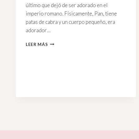
último que dejó de ser adorado en el
imperio romano. Físicamente, Pan, tiene
patas de cabra y un cuerpo pequeño, era
adorador…
SOL
LEER MÁS
EN
CAPRICORNIO