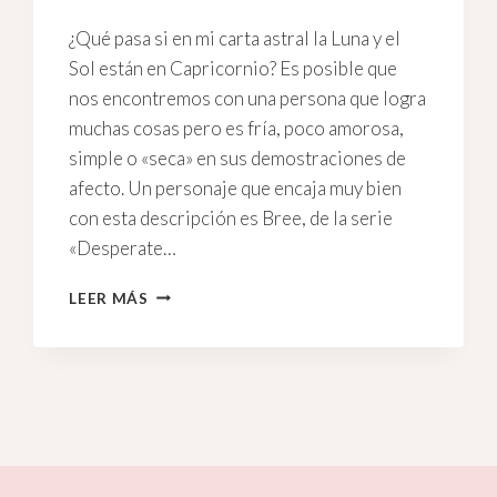
¿Qué pasa si en mi carta astral la Luna y el
Sol están en Capricornio? Es posible que
nos encontremos con una persona que logra
muchas cosas pero es fría, poco amorosa,
simple o «seca» en sus demostraciones de
afecto. Un personaje que encaja muy bien
con esta descripción es Bree, de la serie
«Desperate…
LA
LEER MÁS
LUNA,
EL
SOL,
Y
ALGUNOS
ASPECTOS
NO
TAN