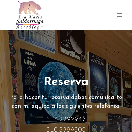
Saltar
al
contenido
Reserva
Para hacer tu reserva debes comunicarte
con mi equipo a los siguientes teléfonos:
316 2292947
310 3389800