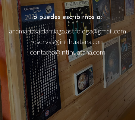
o puedes escribirnos a:
anamariasaldarriaga.astrologa@gmail.com
reservas@intihuatana.com
contacto@intihuatana.com
e